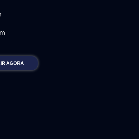
r
em
IR AGORA