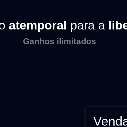
do
atemporal
para a
lib
Ganhos ilimitados
Vend