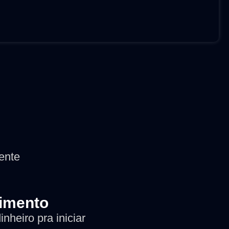
ente
imento
nheiro pra iniciar